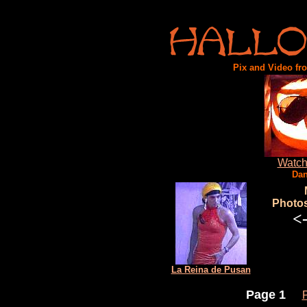
Pix and Video fro
Watc
Dan
Photos
<-
La Reina de Pusan
Page 1
**