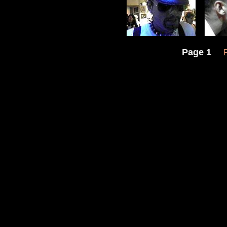
Page 1
**